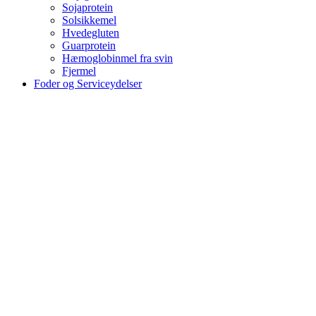
Sojaprotein
Solsikkemel
Hvedegluten
Guarprotein
Hæmoglobinmel fra svin
Fjermel
Foder og Serviceydelser