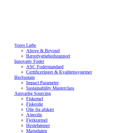
Vores Løfte
Above & Beyond
Bæredygtighedsrapport
Innovativ Foder
ASC Foderstandard
Certificeringer & Kvalitetssystemer
BioSustain
Impact Parametre
Sustainability Masterclass
Ansvarlig Sourcing
Fiskemel
Fiskeolie
Olie fra afskær
Algeolie
Fjerkræmel
Hestebønner
Majsgluten