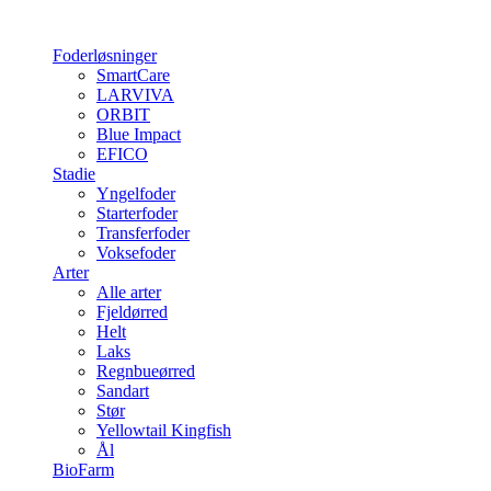
Foderløsninger
SmartCare
LARVIVA
ORBIT
Blue Impact
EFICO
Stadie
Yngelfoder
Starterfoder
Transferfoder
Voksefoder
Arter
Alle arter
Fjeldørred
Helt
Laks
Regnbueørred
Sandart
Stør
Yellowtail Kingfish
Ål
BioFarm