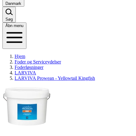
Danmark
Søg
Åbn menu
Hjem
Foder og Serviceydelser
Foderløsninger
LARVIVA
LARVIVA Prowean - Yellowtail Kingfish