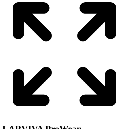
LARVIVA
ProWean