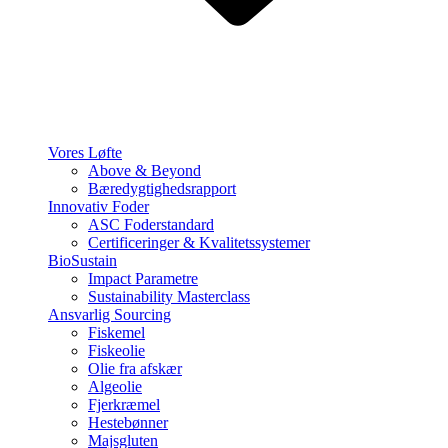
Vores Løfte
Above & Beyond
Bæredygtighedsrapport
Innovativ Foder
ASC Foderstandard
Certificeringer & Kvalitetssystemer
BioSustain
Impact Parametre
Sustainability Masterclass
Ansvarlig Sourcing
Fiskemel
Fiskeolie
Olie fra afskær
Algeolie
Fjerkræmel
Hestebønner
Majsgluten