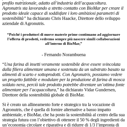
profilo nutrizionale, adatto all’industria dell’acquacoltura.
Agronutris sta lavorando a stretto contatto con BioMar per creare il
prodotto ideale capace di soddisfare i loro ambiziosi parametri di
sostenibilità”
ha dichiarato Chris Haacke, Direttore dello sviluppo
aziendale di Agronutris.
“Poiché i produttori di nuove materie prime continuano ad aggiornare
l’offerta di prodotti, vedremo sempre più nascere simili collaborazioni
all’interno di BioMar,”
- Fernando Norambuena
“
Una farina di insetti veramente sostenibile deve essere svincolata
dalla filiera alimentare umana e sostenuta da un substrato basato su
alimenti di scarto e sottoprodotti. Con Agronutris, possiamo vedere
un progetto fattibile e modulare per la produzione di farina di mosca
soldato nera, perciò tale prodotto potrebbe diventare un’ottima fonte
alimentare per l’acquacoltura
,” ha dichiarato Vidar Gundersen,
Direttore della sostenibilità globale di BioMar.
Si è creato un allineamento forte e strategico tra la vocazione di
Agronutris, che è quella di fornire alternative a basso impatto
ambientale, e BioMar, che ha posto la sostenibilità al centro della sua
strategia futura con l’obiettivo di ottenere il 50 % degli ingredienti da
un’economia circolare e riparativa e di ridurre di 1/3 l’impronta di