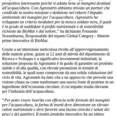
prospettiva interessante perché si adatta bene ai mangimi destinati
all’acquacoltura. Con Agronutris abbiamo trovato un partner che
condivide la nostra missione e dedizione nel ridurre l’impatto
ambientale dei mangimi per l’acquacoltura. Agronutris ha
sviluppato un criterio modulare per la mosca soldato nera, il quale
è in grado di soddisfare il profilo nutrizionale e di sostenibilità
richiesto da BioMar e dal settore,”
ha dichiarato Fernando
Norambuena, Responsabile del reparto Global Category - Materie
prime innovative di BioMar.
Grazie a un’attenzione meticolosa rivolta all’approvvigionamento
delle materie prime, grazie ai 12 anni di attività del dipartimento di
Ricerca e Sviluppo e a significativi investimenti industriali, la
soluzione proposta da Agronutris è in grado di garantire un prodotto
stabile e di alta qualità, con elevate prestazioni in termini di
sostenibilità, le quali sono comprovate da una solida valutazione del
ciclo di vita. Agronutris ha dato vita a un approccio che prevede una
visione chiara su come trasformare una nuova fonte di proteine in un
ingrediente dell’economia circolare, il cui impatto risulta rilevante
per l’industria dell’acquacoltura.
“Per poter essere inserita con efficacia nelle formule dei mangimi
per l’acquacoltura, la farina di insetti deve dimostrare un elevato
valore nutrizionale e deve favorire una buona crescita e salute dei
pesci e dei gamberi. Il nostro prodotto innovativo ha un ottimo