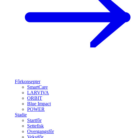
Fôrkonsepter
SmartCare
LARVIVA
ORBIT
Blue Impact
POWER
Stadie
Startfôr
Settefisk
Overgangsfôr
Vekstfôr