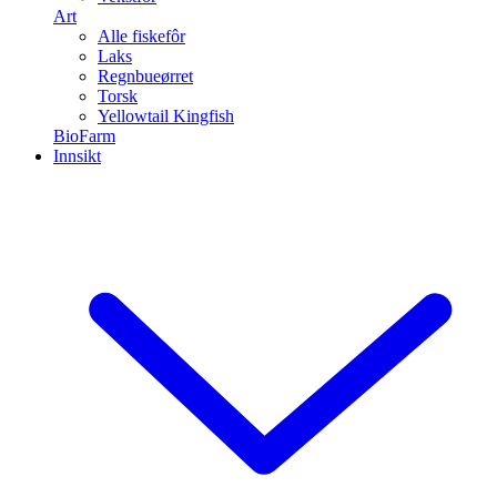
Art
Alle fiskefôr
Laks
Regnbueørret
Torsk
Yellowtail Kingfish
BioFarm
Innsikt