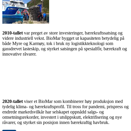
2010-tallet
var preget av store investeringer, bærekraftssatsing og
videre industriell vekst. BioMar bygget ut kapasiteten betydelig på
både Myre og Karmøy, tok i bruk ny logistikkteknologi som
gassdrevet lasteskip, og styrket satsingen på spesialfôr, bærekraft og
innovative råvarer.
2020-tallet
viser et BioMar som kombinerer høy produksjon med
tydelig klima- og bærekraftsprofil. Til tross for pandemi, prispress og
endrede markedsvilkår har selskapet oppnådd salgs- og
omsetningsrekorder, investert i utslippskutt, elektrifisering og nye
råvarer, og styrket sin posisjon innen bærekraftig havbruk.