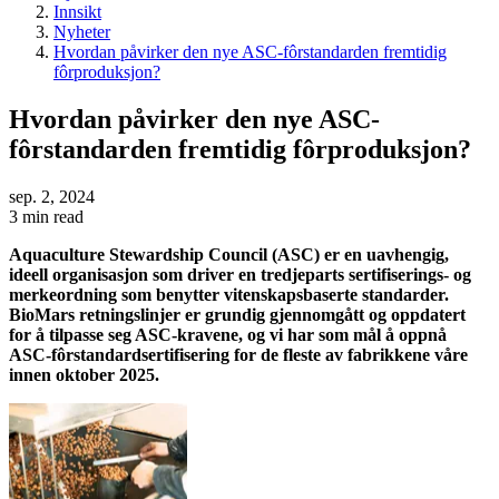
Innsikt
Nyheter
Hvordan påvirker den nye ASC-fôrstandarden fremtidig
fôrproduksjon?
Hvordan påvirker den nye ASC-
fôrstandarden fremtidig fôrproduksjon?
sep. 2, 2024
3 min read
Aquaculture Stewardship Council (ASC) er en uavhengig,
ideell organisasjon som driver en tredjeparts sertifiserings- og
merkeordning som benytter vitenskapsbaserte standarder.
BioMars retningslinjer er grundig gjennomgått og oppdatert
for å tilpasse seg ASC-kravene, og vi har som mål å oppnå
ASC-fôrstandardsertifisering for de fleste av fabrikkene våre
innen oktober 2025.