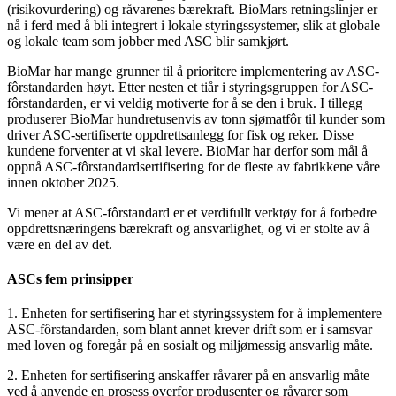
(risikovurdering) og råvarenes bærekraft. BioMars retningslinjer er
nå i ferd med å bli integrert i lokale styringssystemer, slik at globale
og lokale team som jobber med ASC blir samkjørt.
BioMar har mange grunner til å prioritere implementering av ASC-
fôrstandarden høyt. Etter nesten et tiår i styringsgruppen for ASC-
fôrstandarden, er vi veldig motiverte for å se den i bruk. I tillegg
produserer BioMar hundretusenvis av tonn sjømatfôr til kunder som
driver ASC-sertifiserte oppdrettsanlegg for fisk og reker. Disse
kundene forventer at vi skal levere. BioMar har derfor som mål å
oppnå ASC-fôrstandardsertifisering for de fleste av fabrikkene våre
innen oktober 2025.
Vi mener at ASC-fôrstandard er et verdifullt verktøy for å forbedre
oppdrettsnæringens bærekraft og ansvarlighet, og vi er stolte av å
være en del av det.
ASCs fem prinsipper
1. Enheten for sertifisering har et styringssystem for å implementere
ASC-fôrstandarden, som blant annet krever drift som er i samsvar
med loven og foregår på en sosialt og miljømessig ansvarlig måte.
2. Enheten for sertifisering anskaffer råvarer på en ansvarlig måte
ved å anvende en prosess overfor produsenter og råvarer som