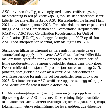
ASC driver en frivillig, uavhengig tredjeparts sertifiserings- og
merkeordning basert på vitenskapelig robuste standarder som setter
kriterier for ansvarlig havbruk. ASC-fôrstandarden ble lansert i juni
2021 og oppdatert i januar 2023. Tre andre dokumenter er publisert i
tille
gg: A
SC Feed Certification and Accreditation Requirements
(CAR) og ASC Feed Certification Requirements for Unit of
Certification (RUoC), som begge ble utgitt i juli 2022 og til slutt
ASC Feed Interpretation Manual, som ble utgitt i mai 2023.
Standarden tillater sertifisering av flere anlegg så lenge de er i
samme land og oppfyller kravene. ASC-fôrstandarden skiller ikke
mellom ulike typer fôr, for eksempel pelletert eller ekstrudert, så
lenge produsenten og råvarene overholder standardens indikatorer.
Det er imidlertid kun sjømatfôrproduksjon som er underlagt 2.–5.
prinsipp, som gjelder innkjøp av råvarer. ASC har definert en
overgangsperiode for anleggs- og fôrstandarder frem til oktober
2025. Det innebærer at ASC-sertifiserte oppdrettsanlegg må kjøpe
ASC-sertifisert fôr senest innen oktober 2025.
BioMars retningslinjer er grundig gjennomgått og oppdatert for å
tilpasse seg de nye ASC-kravene. Disse retningslinjene omfatter
blant annet: sosiale og arbeidslivrettigheter, helse og sikkerhet, miljø,
lokalsamfunn, etiske retningslinjer for leverandører, due diligence