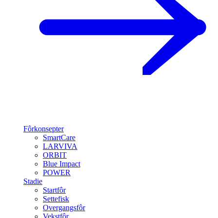
Fôrkonsepter
SmartCare
LARVIVA
ORBIT
Blue Impact
POWER
Stadie
Startfôr
Settefisk
Overgangsfôr
Vekstfôr