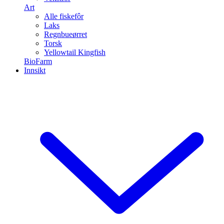
Art
Alle fiskefôr
Laks
Regnbueørret
Torsk
Yellowtail Kingfish
BioFarm
Innsikt