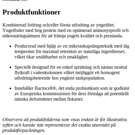
Produktfunktioner
Kombinerad fodring och/eller första utfodring av yngeldiet.
Yngelfoder med hög protein med en optimerad aminosyrprofil och
mikronäringsämnen för att främja yngels kvalitet och prestanda.
Producerad med hjälp av en mikroinkapslingsteknik med låg
temperatur för maximal retention av naturliga ingredienser,
vilket ökar smältbarhet och smaklighet.
Speciellt designad för en enkel spridning och nästan neutral
flytkraft i vattenkolonnen vilket möjliggör ett homogent
utfodringsbeteende hos ynglens tankpopulation.
Innehåller Bactocell®, det enda probiotikum som är godkänt
av Europeiska kommissionen för dess förmåga att potentiellt
minska deformiteter mellan fiskarter.
Observera att produktbilderna som visas endast är för illustrativa
syften och kanske inte representerar det exakta utseendet på
produktförpackningen.