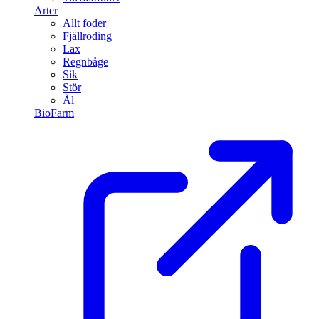
Arter
Allt foder
Fjällröding
Lax
Regnbåge
Sik
Stör
Ål
BioFarm