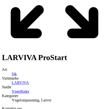
LARVIVA
ProStart
Art
Sik
Varümarke
LARVIVA
Stadie
Yngelfoder
Kategorier
Yngel/anpassning, Larver
Kontakta oss