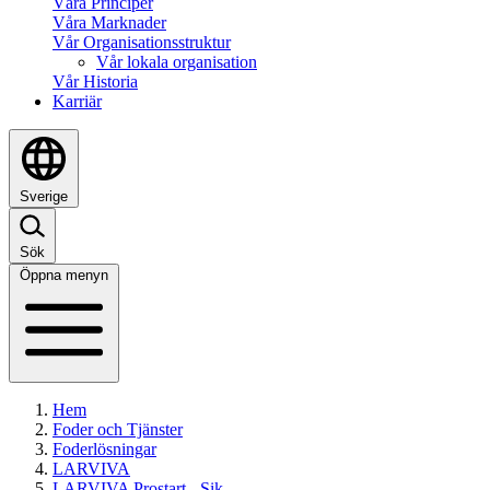
Våra Principer
Våra Marknader
Vår Organisationsstruktur
Vår lokala organisation
Vår Historia
Karriär
Sverige
Sök
Öppna menyn
Hem
Foder och Tjänster
Foderlösningar
LARVIVA
LARVIVA Prostart - Sik