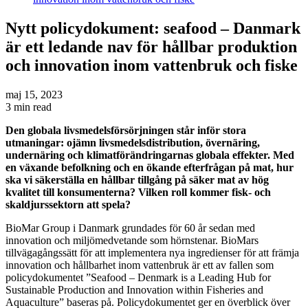
Nytt policydokument: seafood – Danmark
är ett ledande nav för hållbar produktion
och innovation inom vattenbruk och fiske
maj 15, 2023
3 min read
Den globala livsmedelsförsörjningen står inför stora
utmaningar: ojämn livsmedelsdistribution, övernäring,
undernäring och klimatförändringarnas globala effekter. Med
en växande befolkning och en ökande efterfrågan på mat, hur
ska vi säkerställa en hållbar tillgång på säker mat av hög
kvalitet till konsumenterna? Vilken roll kommer fisk- och
skaldjurssektorn att spela?
BioMar Group i Danmark grundades för 60 år sedan med
innovation och miljömedvetande som hörnstenar. BioMars
tillvägagångssätt för att implementera nya ingredienser för att främja
innovation och hållbarhet inom vattenbruk är ett av fallen som
policydokumentet ”Seafood – Denmark is a Leading Hub for
Sustainable Production and Innovation within Fisheries and
Aquaculture” baseras på. Policydokumentet ger en överblick över