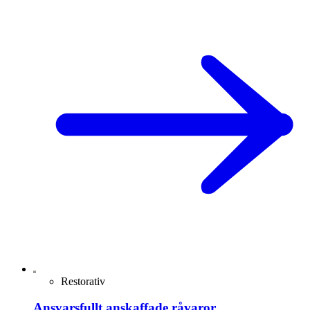
Restorativ
Ansvarsfullt anskaffade råvaror