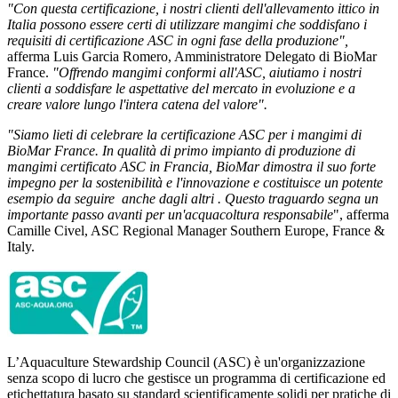
"Con questa certificazione, i nostri clienti dell'allevamento ittico in
Italia possono essere certi di utilizzare mangimi che soddisfano i
requisiti di certificazione ASC in ogni fase della produzione",
afferma Luis Garcia Romero, Amministratore Delegato di BioMar
France.
"Offrendo mangimi conformi all'ASC, aiutiamo i nostri
clienti a soddisfare le aspettative del mercato in evoluzione e a
creare valore lungo l'intera catena del valore".
"Siamo lieti di celebrare la certificazione ASC per i mangimi di
BioMar France. In qualità di primo impianto di produzione di
mangimi certificato ASC in Francia, BioMar dimostra il suo forte
impegno per la sostenibilità e l'innovazione e costituisce un potente
esempio da
seguire anche
dagli
altri .
Questo traguardo segna un
importante passo avanti per un'acquacoltura responsabile
", afferma
Camille
Civel
, ASC
Regional
Manager Southern Europe, France &
Italy
.
L’Aquaculture
Stewardship
Council
(ASC) è un'organizzazione
senza scopo di lucro che gestisce un programma di certificazione ed
etichettatura basato su standard scientificamente solidi per pratiche di