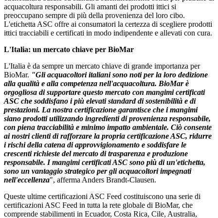
acquacoltura responsabili.
Gli amanti dei prodotti ittici si
preoccupano sempre di più della provenienza del loro cibo.
L'etichetta ASC offre ai consumatori la certezza di scegliere prodotti
ittici tracciabili e certificati in modo indipendente e allevati con cura.
L'Italia: un mercato chiave per BioMar
L'Italia è da sempre un mercato chiave di grande importanza per
BioMar.
"Gli acquacoltori italiani sono noti per la loro dedizione
alla qualità e alla competenza nell'acquacoltura. BioMar è
orgogliosa di supportare questo mercato con mangimi certificati
ASC che soddisfano i più elevati standard di sostenibilità e di
prestazioni. La nostra certificazione garantisce che i mangimi
siano prodotti utilizzando ingredienti di provenienza responsabile,
con piena tracciabilità e minimo impatto ambientale. Ciò consente
ai nostri clienti di rafforzare la propria certificazione ASC, ridurre
i rischi della catena di approvvigionamento e soddisfare le
crescenti richieste del mercato di trasparenza e produzione
responsabile. I mangimi certificati ASC sono più di un'etichetta,
sono un vantaggio strategico per gli acquacoltori impegnati
nell'eccellenza
",
afferma Anders Brandt-
Clausen
.
Queste ultime certificazioni ASC Feed costituiscono una serie di
certificazioni ASC Feed in tutta la rete globale di BioMar, che
comprende stabilimenti in Ecuador, Costa Rica, Cile, Australia,